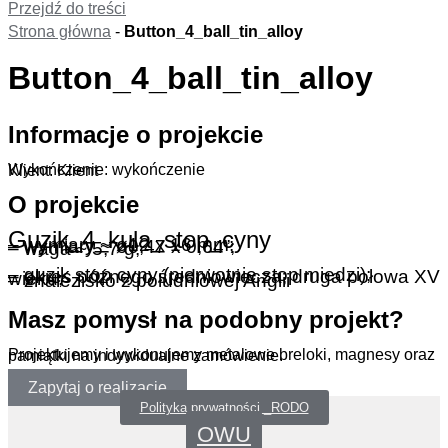
Przejdź do treści
Strona główna
-
Button_4_ball_tin_alloy
Button_4_ball_tin_alloy
Informacje o projekcie
Wykończenie: wykończenie
Klient: Klient
O projekcie
Guzik_4_kula_stop_cyny
– wymiary ~ ø12 x 16 mm;
– wymiary ~ ø0,47 x 0,64”;
– waga ~ 5,7 g;
– guzik stop cyny (pierwotnie stop miedzi);
– okres późnego średniowiecza, druga połowa XV wieku;
– znalezisko z południowej Anglii
Masz pomysł na podobny projekt?
Projektujemy i wykonujemy metalowe breloki, magnesy oraz pamiątki na indywidualne zamówienie.
Zapytaj o realizację
Polityka prywatności _RODO
OWU