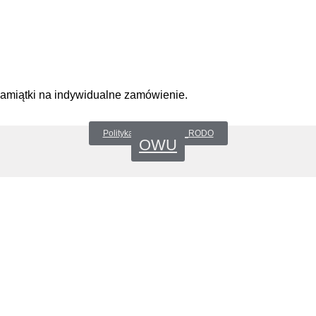
pamiątki na indywidualne zamówienie.
Polityka prywatności _RODO
OWU