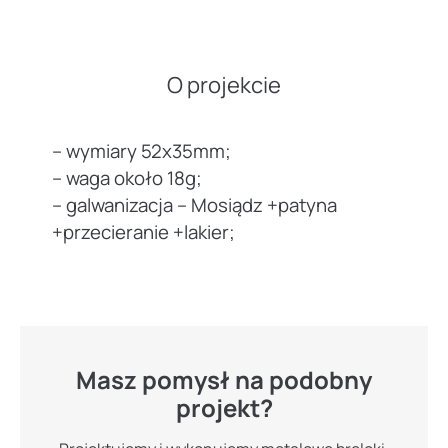
O projekcie
– wymiary 52x35mm;
– waga około 18g;
– galwanizacja – Mosiądz +patyna
+przecieranie +lakier;
Masz pomysł na podobny
projekt?