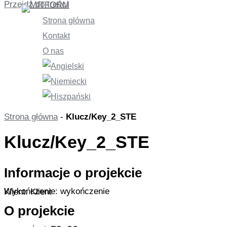
Przejdź do treści
Strona główna
Kontakt
O nas
Strona główna
-
Klucz/Key_2_STE
Klucz/Key_2_STE
Informacje o projekcie
Wykończenie: wykończenie
Klient: Klient
O projekcie