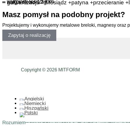
– wymiary 53x26mm
– waga około 12g
– galwanizacja – Mosiądz +patyna +przecieranie +l
Masz pomysł na podobny projekt?
Projektujemy i wykonujemy metalowe breloki, magnesy oraz 
Zapytaj o realizację
Copyright © 2026 MITFORM
Ta strona korzysta z plików cookie, aby zapewnić najlepsz
Rozumiem