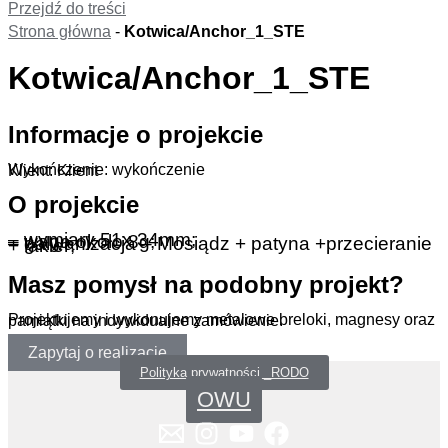
Przejdź do treści
Strona główna
-
Kotwica/Anchor_1_STE
Kotwica/Anchor_1_STE
Informacje o projekcie
Wykończenie: wykończenie
Klient: Klient
O projekcie
– wymiary 51x 34mm;
– waga około 8g;
– galwanizacja – Mosiądz + patyna +przecieranie + lakier;
Masz pomysł na podobny projekt?
Projektujemy i wykonujemy metalowe breloki, magnesy oraz pamiątki na indywidualne zamówienie.
Zapytaj o realizację
Polityka prywatności _RODO
OWU