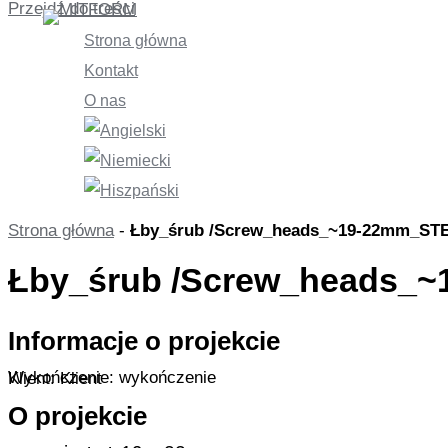
Przejdź do treści
Strona główna
Kontakt
O nas
Strona główna
-
Łby_śrub /Screw_heads_~19-22mm_ST
Łby_śrub /Screw_heads_
Informacje o projekcie
Wykończenie: wykończenie
Klient: Klient
O projekcie