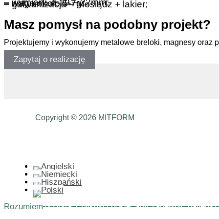
– wymiary, ø 19 – 22mm;
– waga około 5-7g;
– galwanizacja – Mosiądz + lakier;
Masz pomysł na podobny projekt?
Projektujemy i wykonujemy metalowe breloki, magnesy oraz 
Zapytaj o realizację
Copyright © 2026 MITFORM
Ta strona korzysta z plików cookie, aby zapewnić najlepsz
Rozumiem