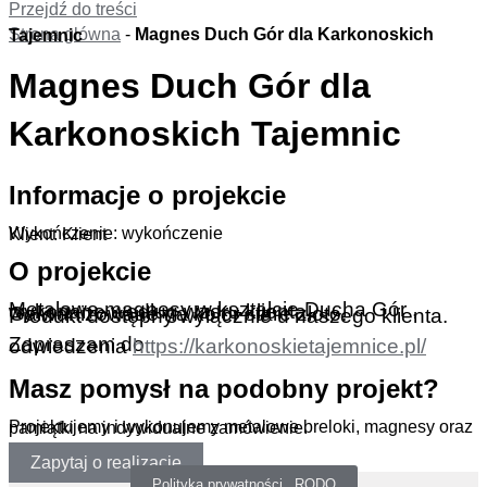
Przejdź do treści
Strona główna
-
Magnes Duch Gór dla Karkonoskich Tajemnic
Magnes Duch Gór dla
Karkonoskich Tajemnic
Informacje o projekcie
Wykończenie: wykończenie
Klient: Klient
O projekcie
Metalowe magnesy w kształcie Ducha Gór , wykonane według wzoru klienta.
Galwanizowane na kolor stare złoto.
Produkt dostępny wyłącznie u naszego klienta.
Zapraszam do odwiedzenia
https://karkonoskietajemnice.pl/
Masz pomysł na podobny projekt?
Projektujemy i wykonujemy metalowe breloki, magnesy oraz pamiątki na indywidualne zamówienie.
Zapytaj o realizację
Polityka prywatności _RODO