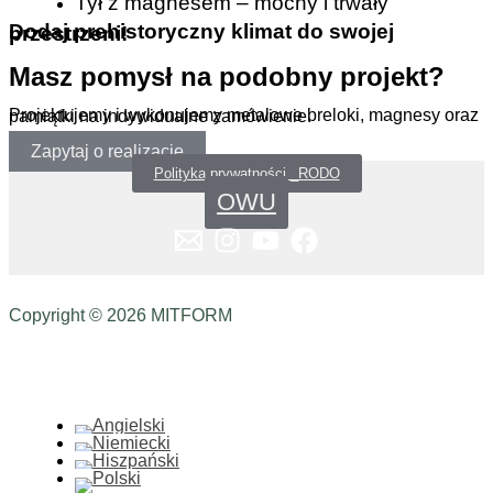
Tył z magnesem – mocny i trwały
Dodaj prehistoryczny klimat do swojej przestrzeni!
Masz pomysł na podobny projekt?
Projektujemy i wykonujemy metalowe breloki, magnesy oraz pamiątki na indywidualne zamówienie.
Zapytaj o realizację
Polityka prywatności _RODO
OWU
Copyright © 2026 MITFORM