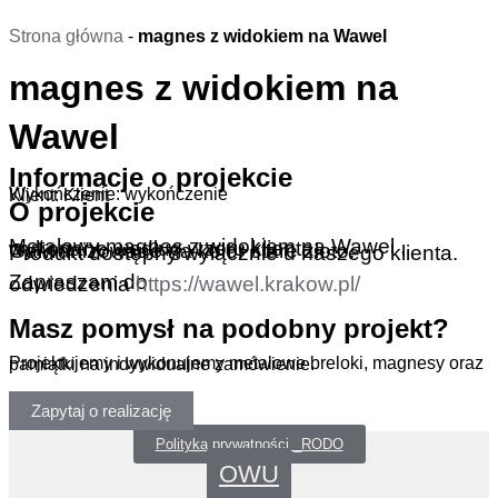
Przejdź do treści
Strona główna
-
magnes z widokiem na Wawel
magnes z widokiem na
Wawel
Informacje o projekcie
Wykończenie: wykończenie
Klient: Klient
O projekcie
Metalowy magnes z widokiem na Wawel , wykonane według wzoru klienta.
Galwanizowane na kolor stare złoto.
Produkt dostępny wyłącznie u naszego klienta.
Zapraszam do odwiedzenia
https://wawel.krakow.pl/
Masz pomysł na podobny projekt?
Projektujemy i wykonujemy metalowe breloki, magnesy oraz pamiątki na indywidualne zamówienie.
Zapytaj o realizację
Polityka prywatności _RODO
OWU