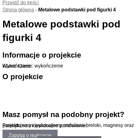
Przejdź do treści
Strona główna
-
Metalowe podstawki pod figurki 4
Metalowe podstawki pod
figurki 4
Informacje o projekcie
Wykończenie: wykończenie
Klient: Klient
O projekcie
.
Masz pomysł na podobny projekt?
Projektujemy i wykonujemy metalowe breloki, magnesy oraz pamiątki na indywidualne zamówienie.
Zapytaj o realizację