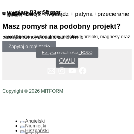
– wymiary 52 x 35 mm;
– wymiary 2,06” x 1,36”;
– waga około 18,5 g;
– galwanizacja – Mosiądz +
patyna +przecieranie + lakier;
Masz pomysł na podobny projekt?
Projektujemy i wykonujemy metalowe breloki, magnesy oraz pamiątki na indywidualne zamówienie.
Zapytaj o realizację
Polityka prywatności _RODO
OWU
Copyright © 2026 MITFORM