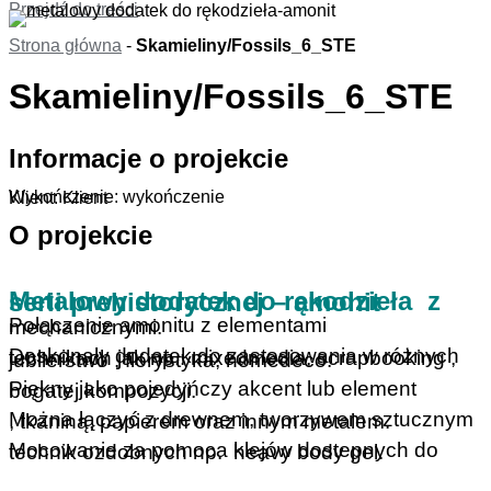
Przejdź do treści
Strona główna
-
Skamieliny/Fossils_6_STE
Skamieliny/Fossils_6_STE
Informacje o projekcie
Wykończenie: wykończenie
Klient: Klient
O projekcie
Metalowy dodatek do rękodzieła z serii prehistorycznej – amonit
Połączenie amonitu z elementami mechanicznymi.
Doskonały dodatek do zastosowania w różnych technikach jak np.: mixedmedia, scrapbooking , jubilerstwo , florystyka, homedeco.
Piękny jako pojedyńczy akcent lub element bogatej kompozycji.
Można łączyć z drewnem, tworzywem sztucznym , tkaniną, papierem oraz innym metalem.
Mocowanie za pomoca klejów dostepnych do technik ozdobnych np. heavy body gel.