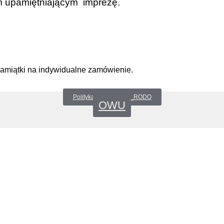
m upamiętniającym imprezę.
pamiątki na indywidualne zamówienie.
Polityka prywatności _RODO
OWU