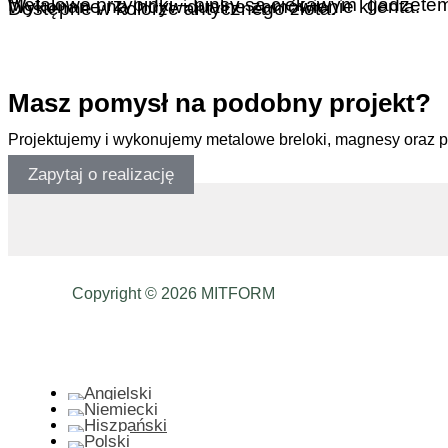
Metalowe przypinki – pinsy są ciekawym gadżete
Wykonane na indywidualne zamówienie klienta.
Dostępne w kolorze antycznego złota.
.
Masz pomysł na podobny projekt?
Projektujemy i wykonujemy metalowe breloki, magnesy oraz 
Zapytaj o realizację
Copyright © 2026 MITFORM