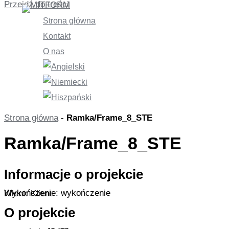
Przejdź do treści
Strona główna
Kontakt
O nas
Strona główna
-
Ramka/Frame_8_STE
Ramka/Frame_8_STE
Informacje o projekcie
Wykończenie: wykończenie
Klient: Klient
O projekcie