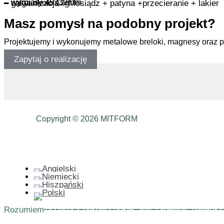
– wymiary 49x39mm
– waga około 12g
– galwanizacja – Mosiądz + patyna +przecieranie + lakier
Masz pomysł na podobny projekt?
Projektujemy i wykonujemy metalowe breloki, magnesy oraz 
Zapytaj o realizację
Copyright © 2026 MITFORM
Ta strona korzysta z plików cookie, aby zapewnić najlepsz
Rozumiem