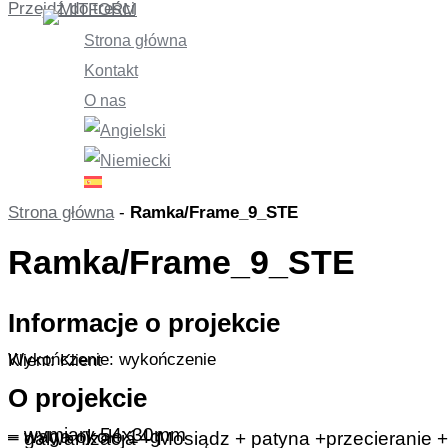
Przejdź do treści
Strona główna
Kontakt
O nas
Strona główna
-
Ramka/Frame_9_STE
Ramka/Frame_9_STE
Informacje o projekcie
Wykończenie: wykończenie
Klient: Klient
O projekcie
– wymiary 54x30mm
– waga około 14g
– galwanizacja – Mosiądz + patyna +przecieranie + 