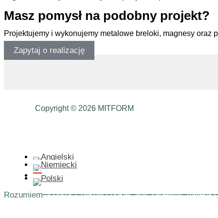
Masz pomysł na podobny projekt?
Projektujemy i wykonujemy metalowe breloki, magnesy oraz 
Zapytaj o realizację
Copyright © 2026 MITFORM
Ta strona korzysta z plików cookie, aby zapewnić najlepsz
Rozumiem